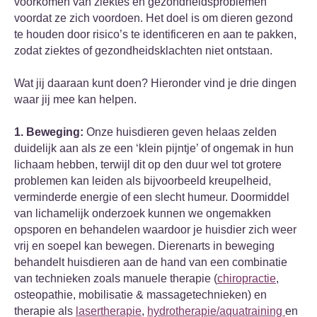
voorkomen van ziektes en gezondheidsproblemen
voordat ze zich voordoen. Het doel is om dieren gezond
te houden door risico’s te identificeren en aan te pakken,
zodat ziektes of gezondheidsklachten niet ontstaan.
Wat jij daaraan kunt doen? Hieronder vind je drie dingen
waar jij mee kan helpen.
1. Beweging:
Onze huisdieren geven helaas zelden
duidelijk aan als ze een ‘klein pijntje’ of ongemak in hun
lichaam hebben, terwijl dit op den duur wel tot grotere
problemen kan leiden als bijvoorbeeld kreupelheid,
verminderde energie of een slecht humeur. Doormiddel
van lichamelijk onderzoek kunnen we ongemakken
opsporen en behandelen waardoor je huisdier zich weer
vrij en soepel kan bewegen. Dierenarts in beweging
behandelt huisdieren aan de hand van een combinatie
van technieken zoals manuele therapie (
chiropractie
,
osteopathie, mobilisatie & massagetechnieken) en
therapie als
lasertherapie
,
hydrotherapie/aquatraining
en