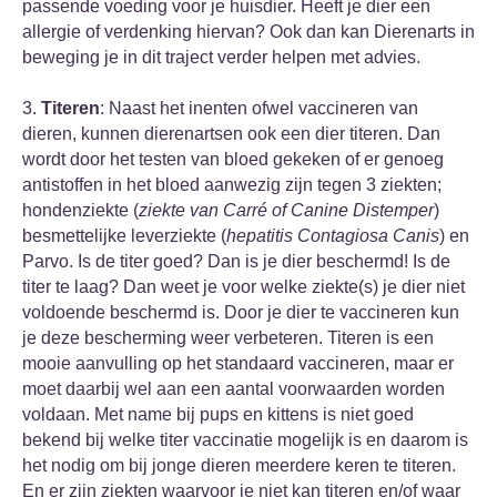
passende voeding voor je huisdier. Heeft je dier een
allergie of verdenking hiervan? Ook dan kan Dierenarts in
beweging je in dit traject verder helpen met advies.
3.
Titeren
: Naast het inenten ofwel vaccineren van
dieren, kunnen dierenartsen ook een dier titeren. Dan
wordt door het testen van bloed gekeken of er genoeg
antistoffen in het bloed aanwezig zijn tegen 3 ziekten;
hondenziekte (
ziekte van Carré of Canine Distemper
)
besmettelijke leverziekte (
hepatitis Contagiosa Canis
) en
Parvo. Is de titer goed? Dan is je dier beschermd! Is de
titer te laag? Dan weet je voor welke ziekte(s) je dier niet
voldoende beschermd is. Door je dier te vaccineren kun
je deze bescherming weer verbeteren. Titeren is een
mooie aanvulling op het standaard vaccineren, maar er
moet daarbij wel aan een aantal voorwaarden worden
voldaan. Met name bij pups en kittens is niet goed
bekend bij welke titer vaccinatie mogelijk is en daarom is
het nodig om bij jonge dieren meerdere keren te titeren.
En er zijn ziekten waarvoor je niet kan titeren en/of waar