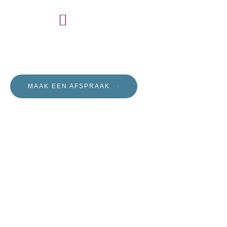
Titeren
WHATSAPP
MAAK EEN AFSPRAAK
06 12 16 28 16